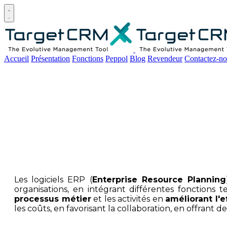
Open main menu
Accueil
Présentation
Fonctions
Peppol
Blog
Revendeur
Contactez-no
Logiciels et systèm
Les logiciels ERP (
Enterprise Resource Planning
organisations, en intégrant différentes fonctions t
processus métier
et les activités en
améliorant l'e
les coûts, en favorisant la collaboration, en offrant d