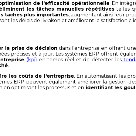
optimisation de l'efficacité opérationnelle
. En intégr
éliminent les tâches manuelles répétitives
telles q
es tâches plus importantes
, augmentant ainsi leur pr
les délais de livraison et améliorant la satisfaction cli
r la prise de décision
dans l'entreprise en offrant un
nées précises et à jour. Les systèmes ERP offrent égal
entreprise
(kpi)
en temps réel et de détecter les
tend
ché
.
ire les coûts de l'entreprise
. En automatisant les pr
ystèmes ERP peuvent également améliorer la gestion des 
n en optimisant les processus et en
identifiant les gou