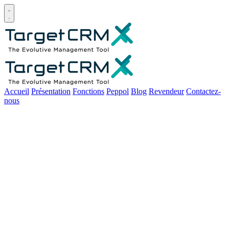
Open main menu
Accueil
Présentation
Fonctions
Peppol
Blog
Revendeur
Contactez-
nous
Comment un CRM peut
vous aider à maitriser les
KPI