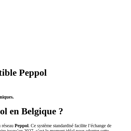
tible Peppol
oniques.
ol en Belgique ?
u réseau
Peppol
. Ce système standardisé facilite l’échange de
taire jusqu’en 2027, c’est le moment idéal pour adopter cette