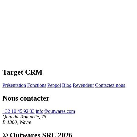
Target CRM
Présentation
Fonctions
Peppol
Blog
Revendeur
Contactez-nous
Nous contacter
+32 10 45 92 33
info@outwares.com
Quai du Trompette, 75
B-1300, Wavre
© Outwares SRL 2026