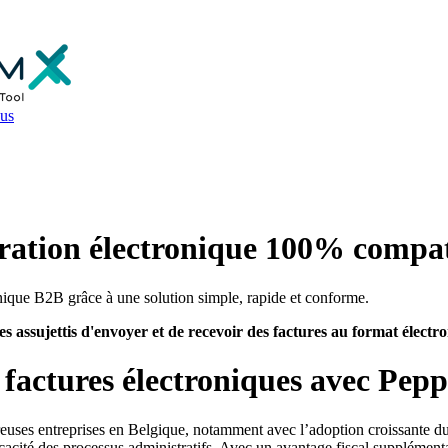
us
uration électronique 100% compa
onique B2B grâce à une solution simple, rapide et conforme.
les assujettis d'envoyer et de recevoir des factures au format électr
factures électroniques avec Pepp
reuses entreprises en Belgique, notamment avec l’adoption croissante d
ficacité des processus administratifs. Avec un avantage fiscal supplémen