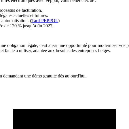
ures électroniques avec Peppol, vous bénéficiez de :
ocessus de facturation.
gales actuelles et futures.
l'automatisation. (
Tarif PEPPOL
)
rée de 120 % jusqu’à fin 2027.
une obligation légale, c'est aussi une opportunité pour moderniser vos pr
t facile à utiliser, adaptée aux besoins des entreprises belges.
 demandant une démo gratuite dès aujourd'hui.