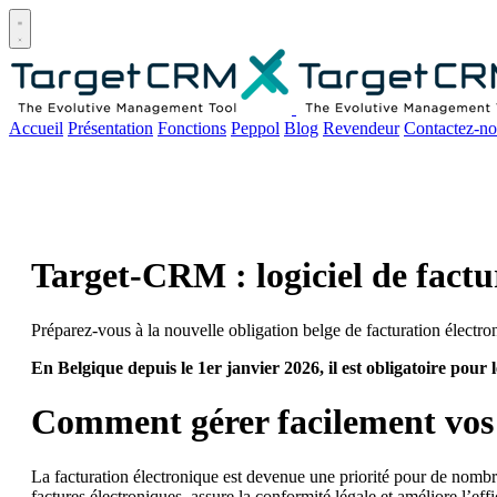
Open main menu
Accueil
Présentation
Fonctions
Peppol
Blog
Revendeur
Contactez-no
Target-CRM : logiciel de fact
Préparez-vous à la nouvelle obligation belge de facturation électr
En Belgique depuis le 1er janvier 2026, il est obligatoire pour 
Comment gérer facilement vos 
La facturation électronique est devenue une priorité pour de nomb
factures électroniques, assure la conformité légale et améliore l’ef