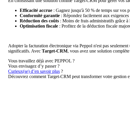
En choisissant une solution comme Target-CRM pour gérer vos fact
Efficacité accrue
: Gagnez jusqu'à 50 % de temps sur vos pr
Conformité garantie
: Répondez facilement aux exigences lé
Réduction des coûts
: Moins de frais administratifs grâce à 
Optimisation fiscale
: Profitez de la déduction fiscale majo
Adopter la facturation électronique via Peppol n'est pas seulement 
significatifs. Avec
Target-CRM
, vous avez une solution complète e
Vous travaillez déjà avec PEPPOL ?
Vous envisagez d’y passer ?
Curieux(se) d’en savoir plus
?
Découvrez comment Target-CRM peut transformer votre gestion en