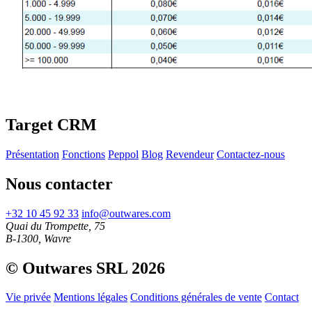
Target CRM
Présentation
Fonctions
Peppol
Blog
Revendeur
Contactez-nous
Nous contacter
+32 10 45 92 33
info@outwares.com
Quai du Trompette, 75
B-1300, Wavre
© Outwares SRL 2026
Vie privée
Mentions légales
Conditions générales de vente
Contact