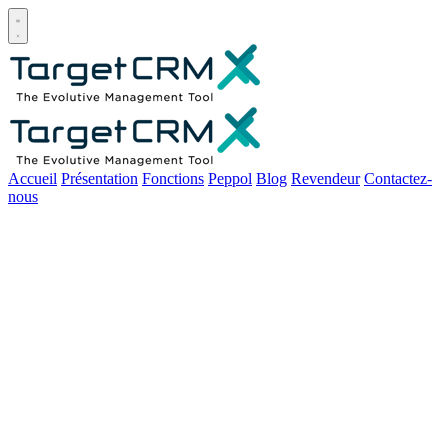
Open main menu
Accueil
Présentation
Fonctions
Peppol
Blog
Revendeur
Contactez-
nous
Tableau de bord :
Target-CRM