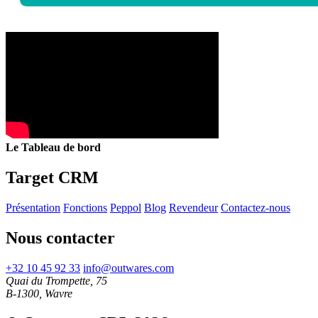
Le Tableau de bord
Target CRM
Présentation
Fonctions
Peppol
Blog
Revendeur
Contactez-nous
Nous contacter
+32 10 45 92 33
info@outwares.com
Quai du Trompette, 75
B-1300, Wavre