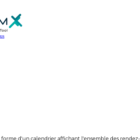
us
Rendez-vous : Target-CRM
us forme d'un calendrier affichant l'ensemble des rendez