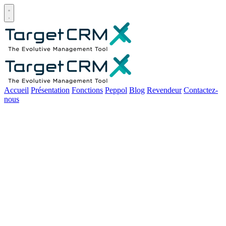
Open main menu
Accueil
Présentation
Fonctions
Peppol
Blog
Revendeur
Contactez-
nous
Comment relancer un client
qui n'a pas payé sa facture ?