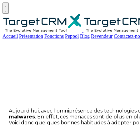
Open main menu
Accueil
Présentation
Fonctions
Peppol
Blog
Revendeur
Contactez-no
Quelques 
Aujourd'hui, avec l'omniprésence des technologies de
malwares
. En effet, ces menaces sont de plus en p
Voici donc quelques bonnes habitudes à adopter pou