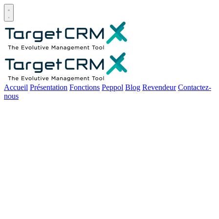
Open main menu
Accueil
Présentation
Fonctions
Peppol
Blog
Revendeur
Contactez-
nous
9 pistes pour développer la
clientèle de votre PME