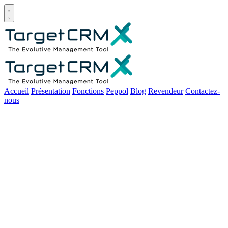
Open main menu
Accueil
Présentation
Fonctions
Peppol
Blog
Revendeur
Contactez-
nous
Comment se fixer des
objectifs réalistes et
atteignables en tant
qu'indépendant ou micro-