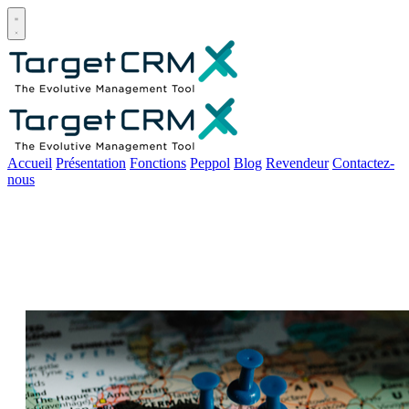
Open main menu
Accueil
Présentation
Fonctions
Peppol
Blog
Revendeur
Contactez-
nous