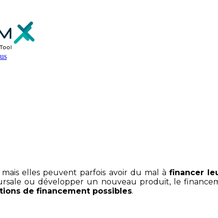
us
 peuvent-elles financer leurs i
mais elles peuvent parfois avoir du mal à
financer le
sale ou développer un nouveau produit, le financemen
ptions de financement possibles
.