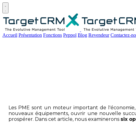
Open main menu
Accueil
Présentation
Fonctions
Peppol
Blog
Revendeur
Contactez-no
Comment les PME
Les PME sont un moteur important de l'économie, 
nouveaux équipements, ouvrir une nouvelle succur
prospérer. Dans cet article, nous examinerons
six o