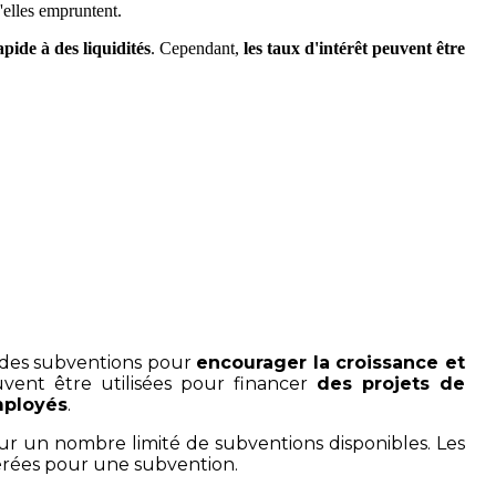
u'elles empruntent.
apide à des liquidités
. Cependant,
les taux d'intérêt peuvent être
éduisant le temps passé sur vos tâches administratives.
 des subventions pour
encourager la croissance et
uvent être utilisées pour financer
des projets de
mployés
.
ur un nombre limité de subventions disponibles. Les
érées pour une subvention.