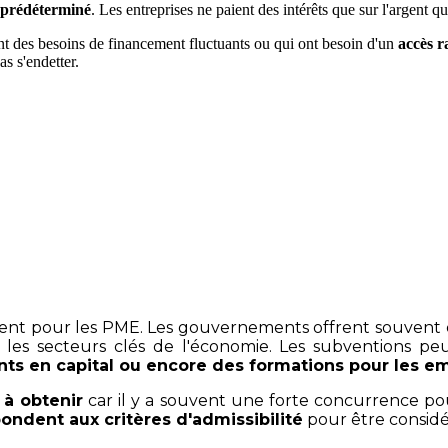
 prédéterminé
. Les entreprises ne paient des intérêts que sur l'argent q
nt des besoins de financement fluctuants ou qui ont besoin d'un
accès r
as s'endetter.
CRM ! L'outil qui vous permet d'économiser du temps et de l'argent en r
Demandez dès maintenant votre démonstration gratuite !
ment pour les PME. Les gouvernements offrent souvent
s les secteurs clés de l'économie. Les subventions pe
ts en capital ou encore des formations pour les e
s à obtenir
car il y a souvent une forte concurrence po
ondent aux critères d'admissibilité
pour être consid