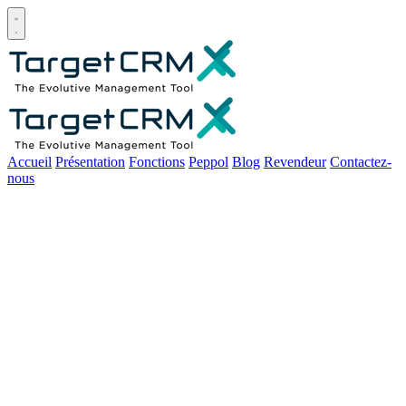
Open main menu
Accueil
Présentation
Fonctions
Peppol
Blog
Revendeur
Contactez-
nous
5 questions à se poser avant
d'investir dans un CRM-
ERP