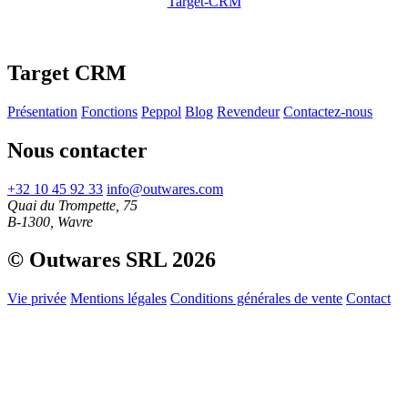
Target-CRM
Target CRM
Présentation
Fonctions
Peppol
Blog
Revendeur
Contactez-nous
Nous contacter
+32 10 45 92 33
info@outwares.com
Quai du Trompette, 75
B-1300, Wavre
© Outwares SRL 2026
Vie privée
Mentions légales
Conditions générales de vente
Contact