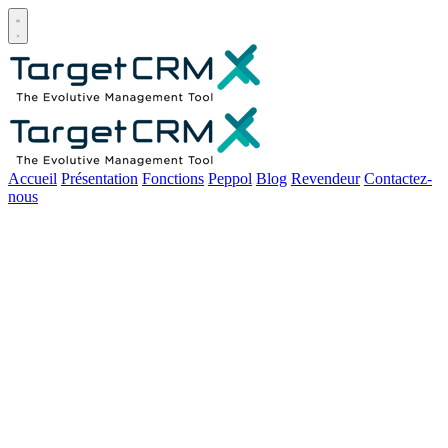
Open main menu
Accueil
Présentation
Fonctions
Peppol
Blog
Revendeur
Contactez-
nous
Pourquoi Excel n'est plus
suffisant pour la facturation
des micro entreprises