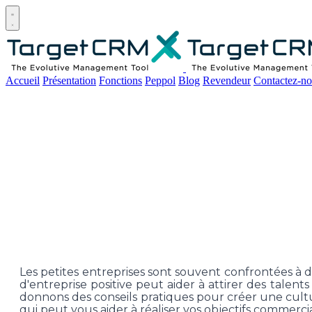
Open main menu
Accueil
Présentation
Fonctions
Peppol
Blog
Revendeur
Contactez-no
Const
comment créer une cul
Les petites entreprises sont souvent confrontées à d
d'entreprise positive peut aider à attirer des talents
donnons des conseils pratiques pour créer une cultur
qui peut vous aider à réaliser vos objectifs commerci