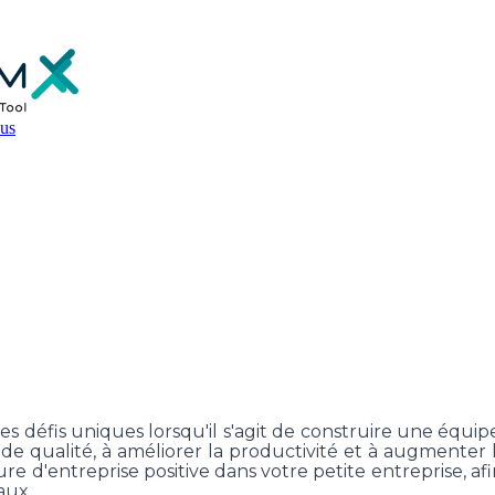
us
ruire une entreprise solide et eng
ture d'entreprise positive dans v
es défis uniques lorsqu'il s'agit de construire une équi
 de qualité, à améliorer la productivité et à augmenter l
e d'entreprise positive dans votre petite entreprise, af
aux.