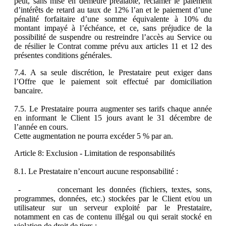
peut, sans mise en demeure préalable, réclamer le paiement
d’intérêts de retard au taux de 12% l’an et le paiement d’une
pénalité forfaitaire d’une somme équivalente à 10% du
montant impayé à l’échéance, et ce, sans préjudice de la
possibilité de suspendre ou restreindre l’accès au Service ou
de résilier le Contrat comme prévu aux articles 11 et 12 des
présentes conditions générales.
7.4. A sa seule discrétion, le Prestataire peut exiger dans
l’Offre que le paiement soit effectué par domiciliation
bancaire.
7.5. Le Prestataire pourra augmenter ses tarifs chaque année
en informant le Client 15 jours avant le 31 décembre de
l’année en cours.
Cette augmentation ne pourra excéder 5 % par an.
Article 8: Exclusion - Limitation de responsabilités
8.1. Le Prestataire n’encourt aucune responsabilité :
- concernant les données (fichiers, textes, sons,
programmes, données, etc.) stockées par le Client et/ou un
utilisateur sur un serveur exploité par le Prestataire,
notamment en cas de contenu illégal ou qui serait stocké en
violation de droit de tiers ;